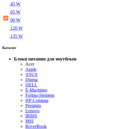
45 W
65 W
90 W
120 W
135 W
Каталог
Блоки питания для ноутбуков
Acer
Apple
ASUS
Digma
DELL
E-Machines
Fujitsu-Siemens
HP-Compaq
Prestigio
Lenovo
IRBIS
MSI
RoverBook