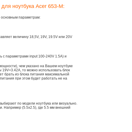
 для ноутбука Acer 653-M:
ем основным параметрам:
тавляет величину 18,5V, 19V, 19.5V или 20V
ть с параметрами input 100-240V 1.5A) и
мощности), чем указано на Вашем ноутбуке
ы 19V=3.42A, то можно использовать блок
дет брать из блока питания максимальной
 питания при этом будет работать не на
 выбирают по модели ноутбука или визуально.
 Например (5.5x2.5), где 5.5 мм внешний