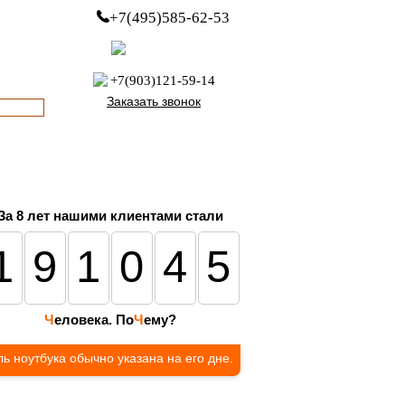
+7(495)585-62-53
пн-пт с 8:00 до 21:00
офис с 9:00 до 17:00
+7(903)121-59-14
Заказать звонок
За 8 лет нашими клиентами стали
191045
Ч
еловека. По
Ч
ему?
ь ноутбука обычно указана на его дне.