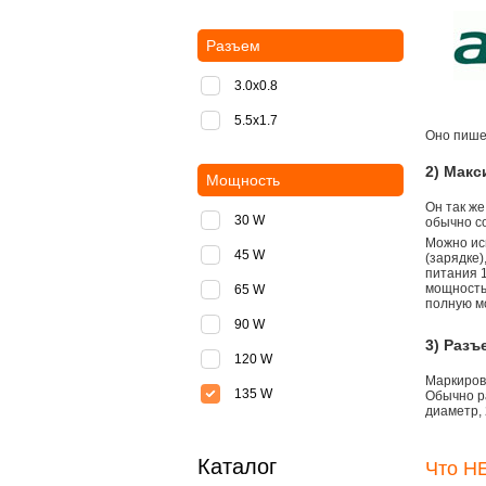
Разъем
3.0x0.8
5.5х1.7
Оно пишет
2) Мак
Мощность
Он так же
30 W
обычно со
Можно ис
45 W
(зарядке
питания 1
мощностью
65 W
полную м
90 W
3) Разъ
120 W
Маркировк
135 W
Обычно р
диаметр, 
Каталог
Что НЕ