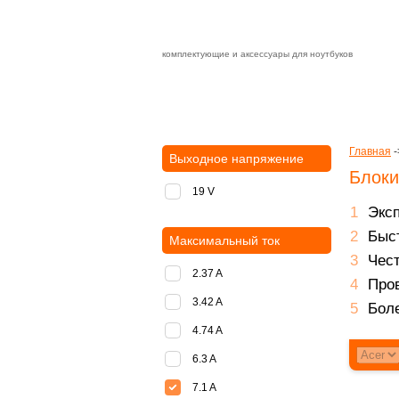
комплектующие и аксессуары для ноутбуков
Зарядные устройства с быстрой дост
доставка
оплата
Главная
-
Выходное напряжение
Блоки
19 V
Экс
Быст
Максимальный ток
Чест
2.37 A
Пров
3.42 A
Боле
4.74 A
6.3 A
7.1 A