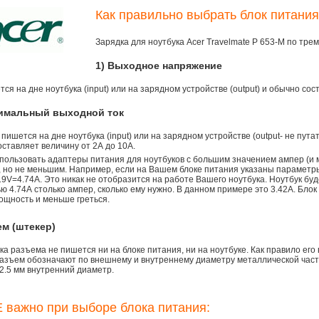
Как правильно выбрать блок питания
Зарядка для ноутбука Acer Travelmate P 653-M по тр
1) Выходное напряжение
ся на дне ноутбука (input) или на зарядном устройстве (output) и обычно сос
симальный выходной ток
 пишется на дне ноутбука (input) или на зарядном устройстве (output- не пута
ставляет величину от 2А до 10A.
пользовать адаптеры питания для ноутбуков с большим значением ампер (и 
), но не меньшим. Например, если на Вашем блоке питания указаны параметр
9V=4.74A. Это никак не отобразится на работе Вашего ноутбука. Ноутбук бу
 4.74А столько ампер, сколько ему нужно. В данном примере это 3.42А. Блок
ощность и меньше греться.
ем (штекер)
а разъема не пишется ни на блоке питания, ни на ноутбуке. Как правило его
азъем обозначают по внешнему и внутреннему диаметру металлической части.
2.5 мм внутренний диаметр.
 важно при выборе блока питания: