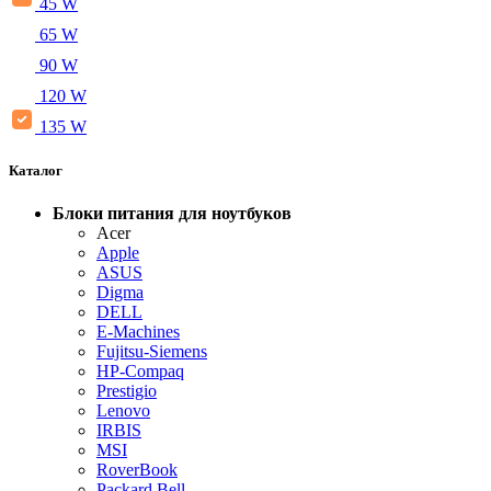
45 W
65 W
90 W
120 W
135 W
Каталог
Блоки питания для ноутбуков
Acer
Apple
ASUS
Digma
DELL
E-Machines
Fujitsu-Siemens
HP-Compaq
Prestigio
Lenovo
IRBIS
MSI
RoverBook
Packard Bell