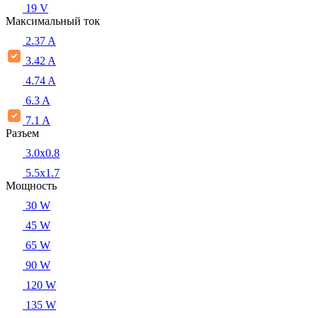
19 V
Максимальный ток
2.37 A
3.42 A
4.74 A
6.3 A
7.1 A
Разъем
3.0x0.8
5.5х1.7
Мощность
30 W
45 W
65 W
90 W
120 W
135 W