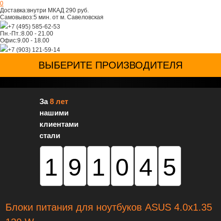
0
Доставка:
внутри МКАД 290 руб.
Самовывоз:
5 мин. от м. Савеловская
+7 (495) 585-62-53
Пн.-Пт.:
8.00 - 21.00
Офис:
9.00 - 18.00
+7 (903) 121-59-14
ВЫБЕРИТЕ ПРОИЗВОДИТЕЛЯ
За
8 лет
нашими
клиентами
стали
191045
Блоки питания для ноутбуков ASUS 4.0x1.35