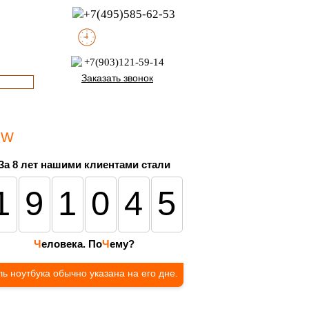
+7(495)585-62-53
пн-пт с 8:00 до 21:00
офис с 9:00 до 17:00
+7(903)121-59-14
Заказать звонок
 W
За 8 лет нашими клиентами стали
191045
Ч
еловека. По
Ч
ему?
ь ноутбука обычно указана на его дне.