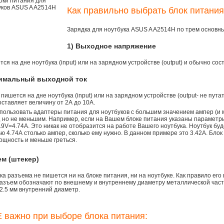
Как правильно выбрать блок питани
Зарядка для ноутбука ASUS A A2514H по трем основн
1) Выходное напряжение
ся на дне ноутбука (input) или на зарядном устройстве (output) и обычно сос
симальный выходной ток
 пишется на дне ноутбука (input) или на зарядном устройстве (output- не пута
ставляет величину от 2А до 10A.
пользовать адаптеры питания для ноутбуков с большим значением ампер (и 
), но не меньшим. Например, если на Вашем блоке питания указаны параметр
9V=4.74A. Это никак не отобразится на работе Вашего ноутбука. Ноутбук бу
 4.74А столько ампер, сколько ему нужно. В данном примере это 3.42А. Блок
ощность и меньше греться.
ем (штекер)
а разъема не пишется ни на блоке питания, ни на ноутбуке. Как правило его
азъем обозначают по внешнему и внутреннему диаметру металлической части.
2.5 мм внутренний диаметр.
 важно при выборе блока питания: