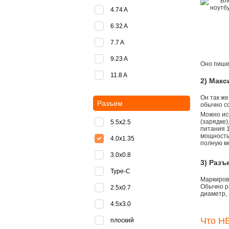
4.74 A
6.32 A
7.7 A
9.23 A
Оно пишет
11.8 A
2) Мак
Он так же
Разъем
обычно со
Можно ис
(зарядке
5.5x2.5
питания 1
мощностью
4.0x1.35
полную м
3.0x0.8
3) Разъ
Type-C
Маркировк
Обычно р
2.5x0.7
диаметр, 
4.5x3.0
Что НЕ
плоский