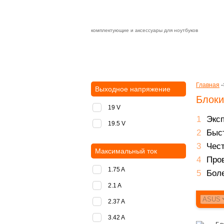
комплектующие и аксессуары для ноутбуков
Зарядные устройства с быстрой дост
доставка
оплата
Главная
-
Выходное напряжение
Блоки
19 V
Экс
19.5 V
Быст
Чест
Максимальный ток
Пров
1.75 A
Боле
2.1 A
2.37 A
3.42 A