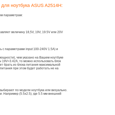
я для ноутбука ASUS A2514H:
ым параметрам:
тавляет величину 18,5V, 19V, 19.5V или 20V
ть с параметрами input 100-240V 1.5A) и
мощности), чем указано на Вашем ноутбуке
ы 19V=3.42A, то можно использовать блок
дет брать из блока питания максимальной
 питания при этом будет работать не на
 выбирают по модели ноутбука или визуально.
 Например (5.5x2.5), где 5.5 мм внешний