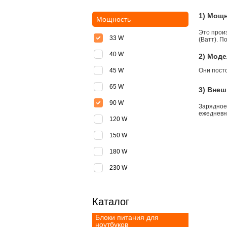
1) Мощ
Мощность
Это прои
33 W
(Ватт). П
40 W
2) Моде
45 W
Они пост
65 W
3) Внеш
90 W
Зарядное
ежедневно
120 W
150 W
180 W
230 W
Каталог
Блоки питания для
ноутбуков