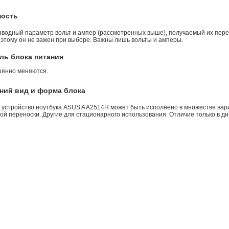
ность
зводный параметр вольт и ампер (рассмотренных выше), получаемый их пере
оэтому он не важен при выборе. Важны лишь вольты и амперы.
ль блока питания
оянно меняются.
ний вид и форма блока
 устройство ноутбука ASUS A A2514H может быть исполнено в множестве вар
й переноски. Другие для стационарного использования. Отличие только в ди