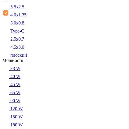
5.5x2.5
4.0x1.35
3.0x0.8
Type-C
2.5x0.7
4.5x3.0
плоский
Мощность
33 W
40 W
45 W
65 W
90 W
120 W
150 W
180 W