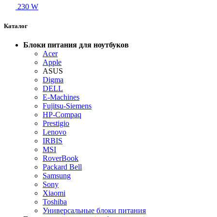
230 W
Каталог
Блоки питания для ноутбуков
Acer
Apple
ASUS
Digma
DELL
E-Machines
Fujitsu-Siemens
HP-Compaq
Prestigio
Lenovo
IRBIS
MSI
RoverBook
Packard Bell
Samsung
Sony
Xiaomi
Toshiba
Универсальные блоки питания