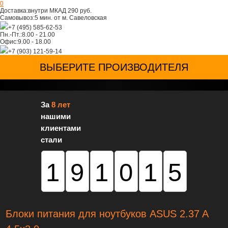
0
Доставка:
внутри МКАД 290 руб.
Самовывоз:
5 мин. от м. Савеловская
+7 (495) 585-62-53
Пн.-Пт.:
8.00 - 21.00
Офис:
9.00 - 18.00
+7 (903) 121-59-14
ВЫБЕРИТЕ ПРОИЗВОДИТЕЛЯ
За
8 лет
нашими
клиентами
стали
191015
Блоки питания для ноутбуков ASUS 2.37 A