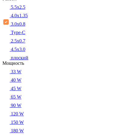
5.5x2.5
4.0x1.35
3.0x0.8
Type-C
2.5x0.7
4.5x3.0
плоский
Мощность
33 W
40 W
45 W
65 W
90 W
120 W
150 W
180 W