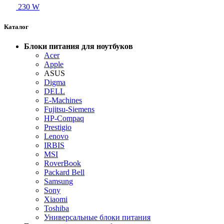
230 W
Каталог
Блоки питания для ноутбуков
Acer
Apple
ASUS
Digma
DELL
E-Machines
Fujitsu-Siemens
HP-Compaq
Prestigio
Lenovo
IRBIS
MSI
RoverBook
Packard Bell
Samsung
Sony
Xiaomi
Toshiba
Универсальные блоки питания