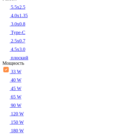
5.5x2.5
4.0x1.35
3.0x0.8
Type-C
2.5x0.7
4.5x3.0
плоский
Мощность
33 W
40 W
45 W
65 W
90 W
120 W
150 W
180 W