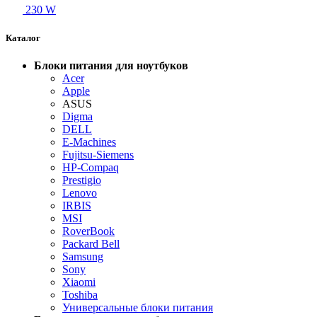
230 W
Каталог
Блоки питания для ноутбуков
Acer
Apple
ASUS
Digma
DELL
E-Machines
Fujitsu-Siemens
HP-Compaq
Prestigio
Lenovo
IRBIS
MSI
RoverBook
Packard Bell
Samsung
Sony
Xiaomi
Toshiba
Универсальные блоки питания