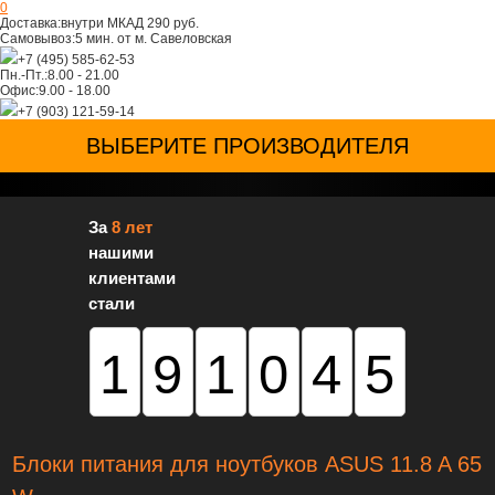
0
Доставка:
внутри МКАД 290 руб.
Самовывоз:
5 мин. от м. Савеловская
+7 (495) 585-62-53
Пн.-Пт.:
8.00 - 21.00
Офис:
9.00 - 18.00
+7 (903) 121-59-14
ВЫБЕРИТЕ ПРОИЗВОДИТЕЛЯ
За
8 лет
нашими
клиентами
стали
191045
Блоки питания для ноутбуков ASUS 11.8 A 65