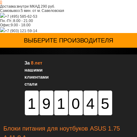
0
Доставка:
внутри МКАД 290 руб.
Самовывоз:
5 мин. от м. Савеловская
+7 (495) 585-62-53
Пн.-Пт.:
8.00 - 21.00
Офис:
9.00 - 18.00
+7 (903) 121-59-14
ВЫБЕРИТЕ ПРОИЗВОДИТЕЛЯ
За
8 лет
нашими
клиентами
стали
191045
Блоки питания для ноутбуков ASUS 1.75