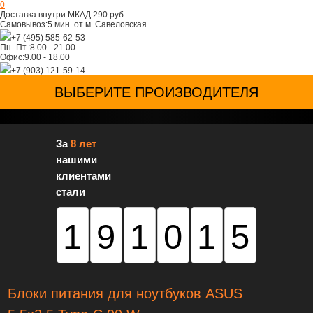
0
Доставка:
внутри МКАД 290 руб.
Самовывоз:
5 мин. от м. Савеловская
+7 (495) 585-62-53
Пн.-Пт.:
8.00 - 21.00
Офис:
9.00 - 18.00
+7 (903) 121-59-14
ВЫБЕРИТЕ ПРОИЗВОДИТЕЛЯ
За
8 лет
нашими
клиентами
стали
191015
Блоки питания для ноутбуков ASUS