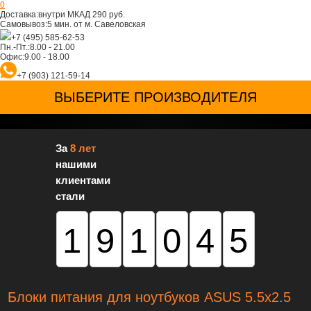
0
Доставка:
внутри МКАД 290 руб.
Самовывоз:
5 мин. от м. Савеловская
+7 (495) 585-62-53
Пн.-Пт.:
8.00 - 21.00
Офис:
9.00 - 18.00
+7 (903) 121-59-14
ВЫБЕРИТЕ ПРОИЗВОДИТЕЛЯ
За
8 лет
нашими
клиентами
стали
191045
Блоки питания для ноутбуков ASUS 5.5x2.5