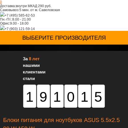
0
Доставка:
внутри МКАД 290 руб.
Самовывоз:
5 мин. от м. Савеловская
+7 (495) 585-62-53
Пн.-Пт.:
8.00 - 21.00
Офис:
9.00 - 18.00
+7 (903) 121-59-14
ВЫБЕРИТЕ ПРОИЗВОДИТЕЛЯ
За
8 лет
нашими
клиентами
стали
191015
Блоки питания для ноутбуков ASUS 5.5x2.5