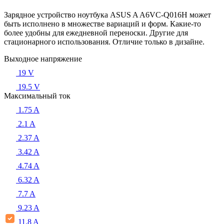
Зарядное устройство ноутбука ASUS A A6VC-Q016H может
быть исполнено в множестве вариаций и форм. Какие-то
более удобны для ежедневной переноски. Другие для
стационарного использования. Отличие только в дизайне.
Выходное напряжение
19 V
19.5 V
Максимальный ток
1.75 A
2.1 A
2.37 A
3.42 A
4.74 A
6.32 A
7.7 A
9.23 A
11.8 A