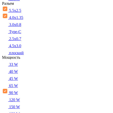
Разъем
5.5x2.5
4.0x1.35
3.0x0.8
Type-C
2.5x0.7
4.5x3.0
плоский
Мощность
33 W
40 W
45 W
65 W
90 W
120 W
150 W