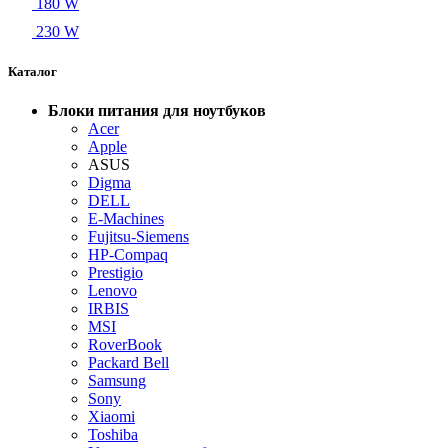
180 W
230 W
Каталог
Блоки питания для ноутбуков
Acer
Apple
ASUS
Digma
DELL
E-Machines
Fujitsu-Siemens
HP-Compaq
Prestigio
Lenovo
IRBIS
MSI
RoverBook
Packard Bell
Samsung
Sony
Xiaomi
Toshiba