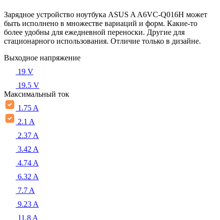
Зарядное устройство ноутбука ASUS A A6VC-Q016H может
быть исполнено в множестве вариаций и форм. Какие-то
более удобны для ежедневной переноски. Другие для
стационарного использования. Отличие только в дизайне.
Выходное напряжение
19 V
19.5 V
Максимальный ток
1.75 A
2.1 A
2.37 A
3.42 A
4.74 A
6.32 A
7.7 A
9.23 A
11.8 A