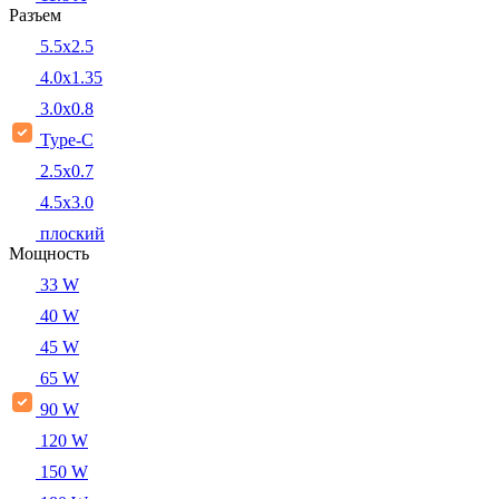
Разъем
5.5x2.5
4.0x1.35
3.0x0.8
Type-C
2.5x0.7
4.5x3.0
плоский
Мощность
33 W
40 W
45 W
65 W
90 W
120 W
150 W