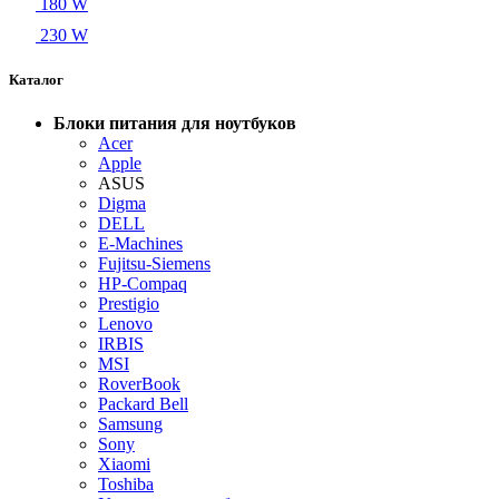
180 W
230 W
Каталог
Блоки питания для ноутбуков
Acer
Apple
ASUS
Digma
DELL
E-Machines
Fujitsu-Siemens
HP-Compaq
Prestigio
Lenovo
IRBIS
MSI
RoverBook
Packard Bell
Samsung
Sony
Xiaomi
Toshiba