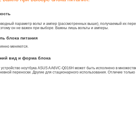
ность
зводный параметр вольт и ампер (рассмотренных выше), получаемый их пере
оэтому он не важен при выборе. Важны лишь вольты и амперы.
ль блока питания
оянно меняются.
ний вид и форма блока
 устройство ноутбука ASUS A A6VC-Q016H может быть исполнено в множестве
евной переноски. Другие для стационарного использования. Отличие только 