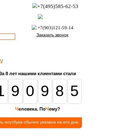
+7(495)585-62-53
пн-пт с 8:00 до 21:00
офис с 9:00 до 17:00
+7(903)121-59-14
Заказать звонок
W
За 8 лет нашими клиентами стали
190985
Ч
еловека. По
Ч
ему?
ь ноутбука обычно указана на его дне.