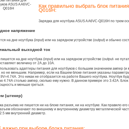
Как правильно выбрать блок питани
Q016H:
Зарядка для ноутбука ASUS A A6VC-Q016H по трем о
одное напряжение
ся на дне ноутбука (input) или на зарядном устройстве (output) и обычно сос
симальный выходной ток
 пишется на дне ноутбука (input) или на зарядном устройстве (output- не пута
ставляет величину от 2А до 10A.
пользовать адаптеры питания для ноутбуков с большим значением ампер (и 
), но не меньшим. Например, если на Вашем блоке питания указаны параметр
9V=4.74A. Это никак не отобразится на работе Вашего ноутбука. Ноутбук бу
 4.74А столько ампер, сколько ему нужно. В данном примере это 3.42А. Блок
ощность и меньше греться.
ем (штекер)
а разъема не пишется ни на блоке питания, ни на ноутбуке. Как правило его
азъем обозначают по внешнему и внутреннему диаметру металлической части.
2.5 мм внутренний диаметр.
 важно при выборе блока питания: