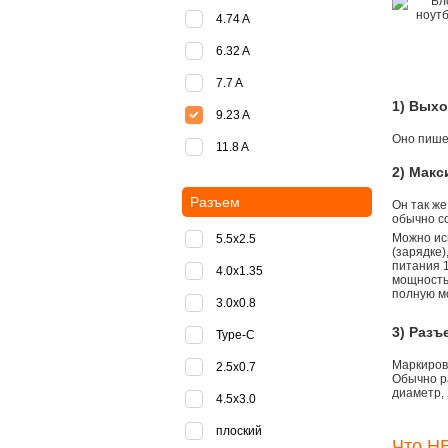
4.74 A
6.32 A
7.7 A
1) Вых
9.23 A
Оно пишет
11.8 A
2) Мак
Разъем
Он так же
обычно со
Можно ис
5.5x2.5
(зарядке
питания 1
4.0x1.35
мощностью
полную м
3.0x0.8
3) Разъ
Type-C
Маркировк
2.5x0.7
Обычно р
диаметр, 
4.5x3.0
плоский
Что НЕ