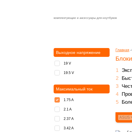
комплектующие и аксессуары для ноутбуков
Зарядные устройства с быстрой дост
доставка
оплата
Главная
-
Выходное напряжение
Блоки
19 V
Экс
19.5 V
Быст
Чест
Максимальный ток
Пров
1.75 A
Боле
2.1 A
2.37 A
3.42 A