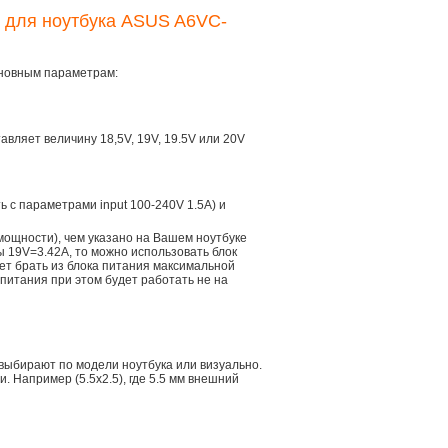
я для ноутбука ASUS A6VC-
сновным параметрам:
тавляет величину 18,5V, 19V, 19.5V или 20V
ть с параметрами input 100-240V 1.5A) и
мощности), чем указано на Вашем ноутбуке
ы 19V=3.42A, то можно использовать блок
дет брать из блока питания максимальной
 питания при этом будет работать не на
 выбирают по модели ноутбука или визуально.
 Например (5.5x2.5), где 5.5 мм внешний