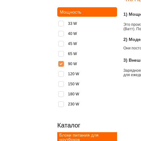
Мощность
1) Мощ
33 W
Это прои
(Ватт). П
40 W
2) Моде
45 W
Они пост
65 W
3) Внеш
90 W
Зарядное
120 W
для ежедн
150 W
180 W
230 W
Каталог
Блоки питания для
ноутбуков