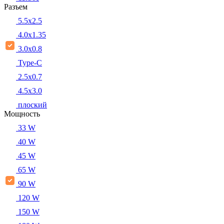
Разъем
5.5x2.5
4.0x1.35
3.0x0.8
Type-C
2.5x0.7
4.5x3.0
плоский
Мощность
33 W
40 W
45 W
65 W
90 W
120 W
150 W