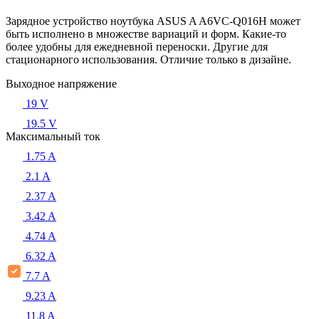
Зарядное устройство ноутбука ASUS A A6VC-Q016H может
быть исполнено в множестве вариаций и форм. Какие-то
более удобны для ежедневной переноски. Другие для
стационарного использования. Отличие только в дизайне.
Выходное напряжение
19 V
19.5 V
Максимальный ток
1.75 A
2.1 A
2.37 A
3.42 A
4.74 A
6.32 A
7.7 A
9.23 A
11.8 A