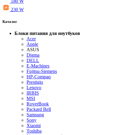
180 W
230 W
Каталог
Блоки питания для ноутбуков
Acer
Apple
ASUS
Digma
DELL
E-Machines
Fujitsu-Siemens
HP-Compaq
Prestigio
Lenovo
IRBIS
MSI
RoverBook
Packard Bell
Samsung
Sony
Xiaomi
Toshiba