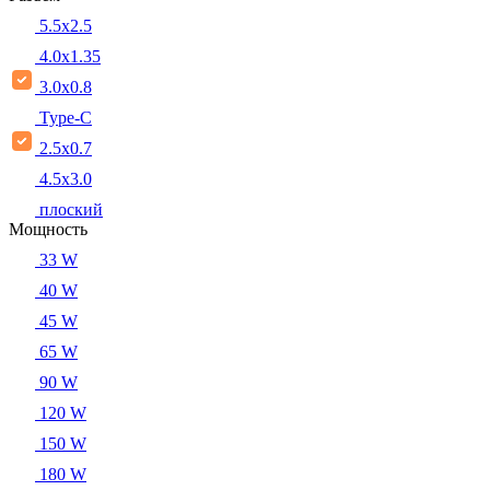
5.5x2.5
4.0x1.35
3.0x0.8
Type-C
2.5x0.7
4.5x3.0
плоский
Мощность
33 W
40 W
45 W
65 W
90 W
120 W
150 W
180 W