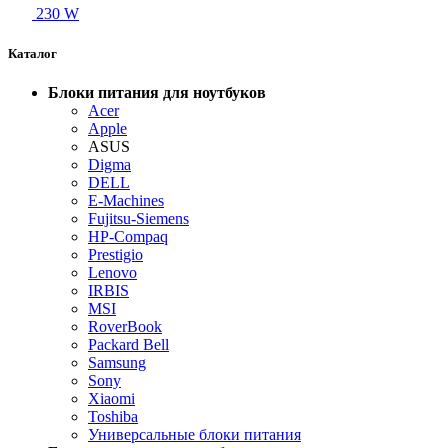
230 W
Каталог
Блоки питания для ноутбуков
Acer
Apple
ASUS
Digma
DELL
E-Machines
Fujitsu-Siemens
HP-Compaq
Prestigio
Lenovo
IRBIS
MSI
RoverBook
Packard Bell
Samsung
Sony
Xiaomi
Toshiba
Универсальные блоки питания