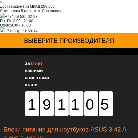
0
Доставка:
внутри МКАД 290 руб.
Самовывоз:
5 мин. от м. Савеловская
+7 (495) 585-62-53
Пн.-Пт.:
8.00 - 21.00
Офис:
9.00 - 18.00
+7 (903) 121-59-14
ВЫБЕРИТЕ ПРОИЗВОДИТЕЛЯ
За
8 лет
нашими
клиентами
стали
191105
Блоки питания для ноутбуков ASUS 3.42 A