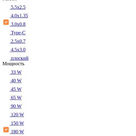
5.5x2.5
4.0x1.35
3.0x0.8
Type-C
2.5x0.7
4.5x3.0
плоский
Мощность
33 W
40 W
45 W
65 W
90 W
120 W
150 W
180 W