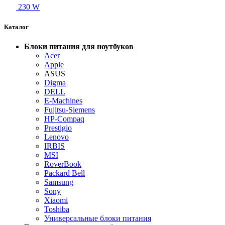
230 W
Каталог
Блоки питания для ноутбуков
Acer
Apple
ASUS
Digma
DELL
E-Machines
Fujitsu-Siemens
HP-Compaq
Prestigio
Lenovo
IRBIS
MSI
RoverBook
Packard Bell
Samsung
Sony
Xiaomi
Toshiba
Универсальные блоки питания