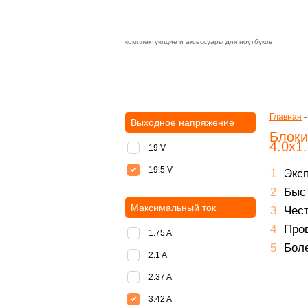
комплектующие и аксессуары для ноутбуков
Зарядные устройства с быстрой дост
доставка
оплата
Главная
-
Выходное напряжение
Блоки
4.0x1.
19 V
19.5 V
Экс
Быст
Максимальный ток
Чест
Пров
1.75 A
Боле
2.1 A
2.37 A
3.42 A