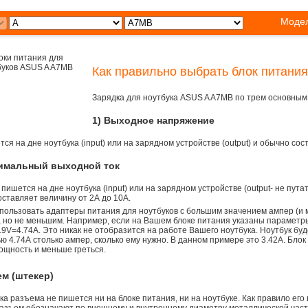
Модел
Как правильно выбрать блок питани
Зарядка для ноутбука ASUS A A7MB по трем основным
1) Выходное напряжение
ся на дне ноутбука (input) или на зарядном устройстве (output) и обычно сос
симальный выходной ток
 пишется на дне ноутбука (input) или на зарядном устройстве (output- не пута
ставляет величину от 2А до 10A.
пользовать адаптеры питания для ноутбуков с большим значением ампер (и 
), но не меньшим. Например, если на Вашем блоке питания указаны параметр
9V=4.74A. Это никак не отобразится на работе Вашего ноутбука. Ноутбук бу
 4.74А столько ампер, сколько ему нужно. В данном примере это 3.42А. Блок
ощность и меньше греться.
ем (штекер)
а разъема не пишется ни на блоке питания, ни на ноутбуке. Как правило его