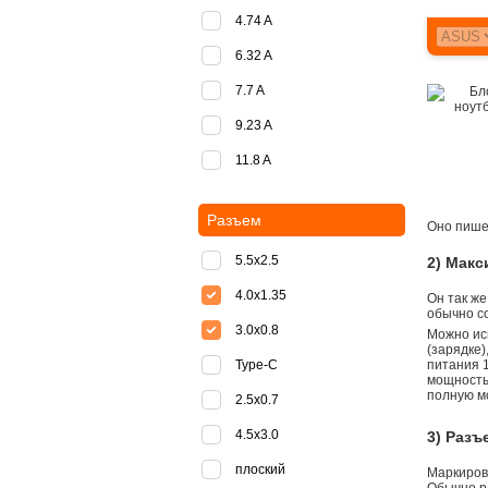
4.74 A
6.32 A
7.7 A
9.23 A
11.8 A
Разъем
Оно пишет
5.5x2.5
2) Мак
4.0x1.35
Он так же
обычно со
3.0x0.8
Можно ис
(зарядке
Type-C
питания 1
мощностью
полную м
2.5x0.7
4.5x3.0
3) Разъ
плоский
Маркировк