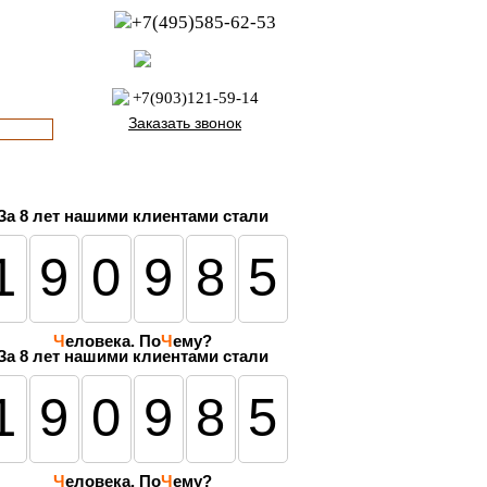
+7(495)585-62-53
пн-пт с 8:00 до 21:00
офис с 9:00 до 17:00
+7(903)121-59-14
Заказать звонок
За
8 лет
нашими клиентами стали
190985
Ч
еловека. По
Ч
ему?
За 8 лет нашими клиентами стали
190985
Ч
еловека. По
Ч
ему?