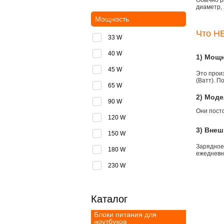
Обычно р
диаметр, 
Мощность
Что НЕ
33 W
40 W
1) Мощ
45 W
Это прои
(Ватт). П
65 W
2) Моде
90 W
Они пост
120 W
3) Внеш
150 W
Зарядное
180 W
ежедневно
230 W
Каталог
Блоки питания для
ноутбуков