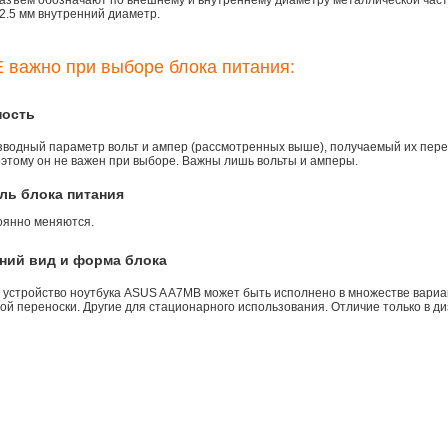
азъем обозначают по внешнему и внутреннему диаметру металлической части.
2.5 мм внутренний диаметр.
 важно при выборе блока питания:
ность
зводный параметр вольт и ампер (рассмотренных выше), получаемый их пере
оэтому он не важен при выборе. Важны лишь вольты и амперы.
ль блока питания
оянно меняются.
ний вид и форма блока
 устройство ноутбука ASUS A A7MB может быть исполнено в множестве вариа
й переноски. Другие для стационарного использования. Отличие только в ди