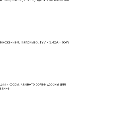
 Например (5.5x2.5), где 5.5 мм внешний
множением. Например, 19V x 3.42A = 65W
ций и форм. Какие-то более удобны для
зайне.