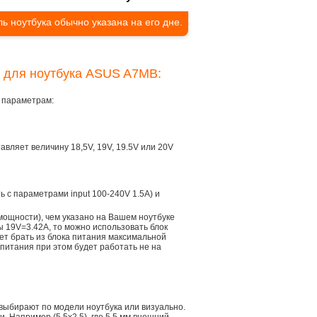
ь ноутбука обычно указана на его дне.
я для ноутбука ASUS A7MB:
 параметрам:
тавляет величину 18,5V, 19V, 19.5V или 20V
ть с параметрами input 100-240V 1.5A) и
мощности), чем указано на Вашем ноутбуке
ы 19V=3.42A, то можно использовать блок
дет брать из блока питания максимальной
 питания при этом будет работать не на
 выбирают по модели ноутбука или визуально.