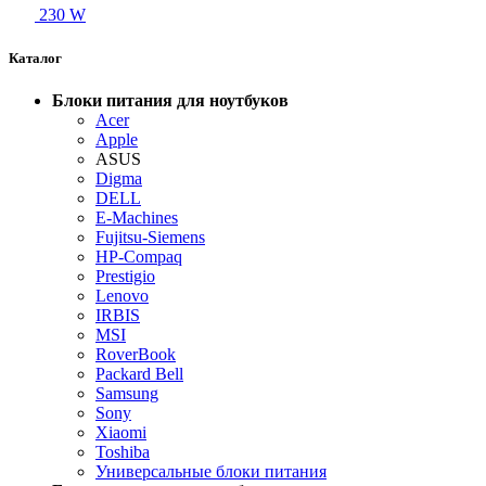
230 W
Каталог
Блоки питания для ноутбуков
Acer
Apple
ASUS
Digma
DELL
E-Machines
Fujitsu-Siemens
HP-Compaq
Prestigio
Lenovo
IRBIS
MSI
RoverBook
Packard Bell
Samsung
Sony
Xiaomi
Toshiba
Универсальные блоки питания