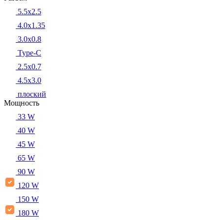
5.5x2.5
4.0x1.35
3.0x0.8
Type-C
2.5x0.7
4.5x3.0
плоский
Мощность
33 W
40 W
45 W
65 W
90 W
120 W
150 W
180 W