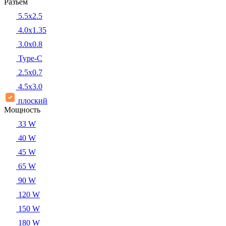
Разъем
5.5x2.5
4.0x1.35
3.0x0.8
Type-C
2.5x0.7
4.5x3.0
плоский
Мощность
33 W
40 W
45 W
65 W
90 W
120 W
150 W
180 W