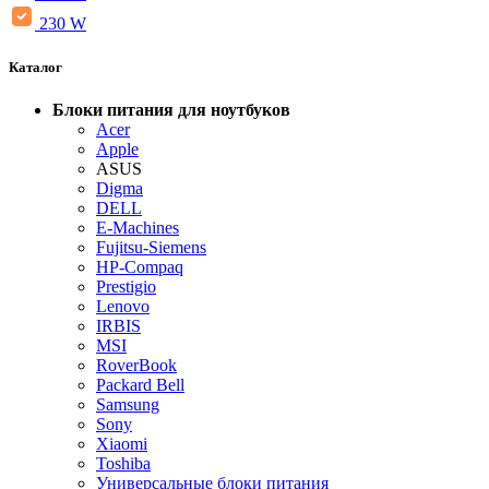
230 W
Каталог
Блоки питания для ноутбуков
Acer
Apple
ASUS
Digma
DELL
E-Machines
Fujitsu-Siemens
HP-Compaq
Prestigio
Lenovo
IRBIS
MSI
RoverBook
Packard Bell
Samsung
Sony
Xiaomi
Toshiba
Универсальные блоки питания