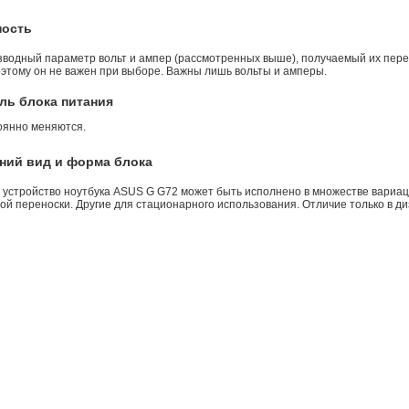
ность
зводный параметр вольт и ампер (рассмотренных выше), получаемый их пере
оэтому он не важен при выборе. Важны лишь вольты и амперы.
ль блока питания
оянно меняются.
ний вид и форма блока
 устройство ноутбука ASUS G G72 может быть исполнено в множестве вариац
й переноски. Другие для стационарного использования. Отличие только в ди