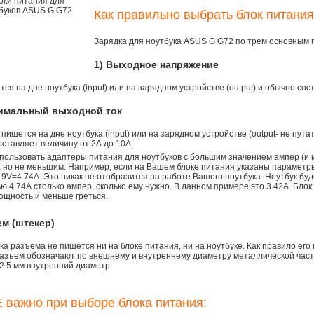
Как правильно выбрать блок питани
Зарядка для ноутбука ASUS G G72 по трем основным 
1) Выходное напряжение
ся на дне ноутбука (input) или на зарядном устройстве (output) и обычно сос
симальный выходной ток
 пишется на дне ноутбука (input) или на зарядном устройстве (output- не пута
ставляет величину от 2А до 10A.
пользовать адаптеры питания для ноутбуков с большим значением ампер (и 
), но не меньшим. Например, если на Вашем блоке питания указаны параметр
9V=4.74A. Это никак не отобразится на работе Вашего ноутбука. Ноутбук бу
 4.74А столько ампер, сколько ему нужно. В данном примере это 3.42А. Блок
ощность и меньше греться.
ем (штекер)
а разъема не пишется ни на блоке питания, ни на ноутбуке. Как правило его
азъем обозначают по внешнему и внутреннему диаметру металлической части.
2.5 мм внутренний диаметр.
 важно при выборе блока питания: