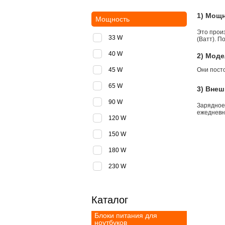
1) Мощ
Мощность
Это прои
33 W
(Ватт). П
40 W
2) Моде
45 W
Они пост
65 W
3) Внеш
90 W
Зарядное
ежедневно
120 W
150 W
180 W
230 W
Каталог
Блоки питания для
ноутбуков