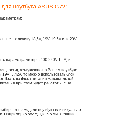
я для ноутбука ASUS G72:
параметрам:
тавляет величину 18,5V, 19V, 19.5V или 20V
ть с параметрами input 100-240V 1.5A) и
мощности), чем указано на Вашем ноутбуке
ы 19V=3.42A, то можно использовать блок
дет брать из блока питания максимальной
 питания при этом будет работать не на
 выбирают по модели ноутбука или визуально.
 Например (5.5x2.5), где 5.5 мм внешний