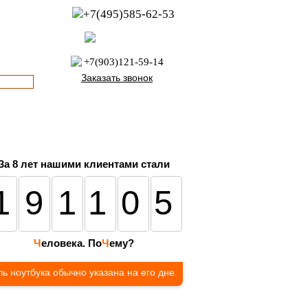
+7(495)585-62-53
пн-пт с 8:00 до 21:00
офис с 9:00 до 17:00
+7(903)121-59-14
Заказать звонок
За 8 лет нашими клиентами стали
191105
Ч
еловека. По
Ч
ему?
ь ноутбука обычно указана на его дне.