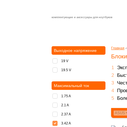
комплектующие и аксессуары для ноутбуков
Зарядные устройства с быстрой дост
доставка
оплата
Главная
-
Выходное напряжение
Блоки
19 V
Экс
19.5 V
Быст
Чест
Максимальный ток
Пров
1.75 A
Боле
2.1 A
2.37 A
3.42 A