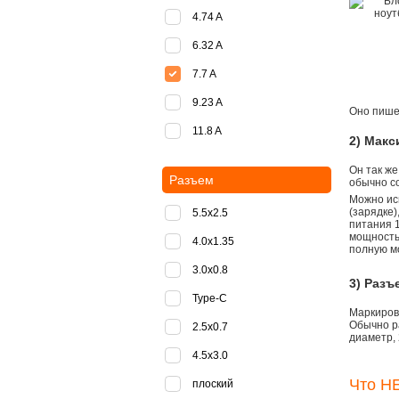
4.74 A
6.32 A
7.7 A
9.23 A
Оно пишет
11.8 A
2) Мак
Он так же
Разъем
обычно со
Можно ис
(зарядке
5.5x2.5
питания 1
мощностью
4.0x1.35
полную м
3.0x0.8
3) Разъ
Type-C
Маркировк
Обычно р
2.5x0.7
диаметр, 
4.5x3.0
Что НЕ
плоский