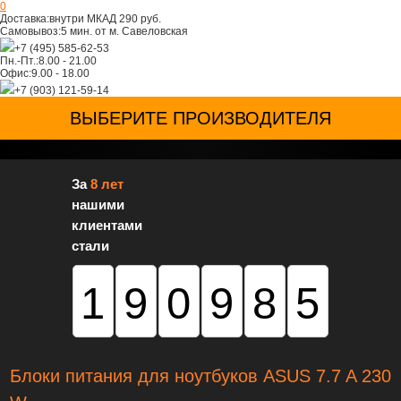
0
Доставка:
внутри МКАД 290 руб.
Самовывоз:
5 мин. от м. Савеловская
+7 (495) 585-62-53
Пн.-Пт.:
8.00 - 21.00
Офис:
9.00 - 18.00
+7 (903) 121-59-14
ВЫБЕРИТЕ ПРОИЗВОДИТЕЛЯ
За
8 лет
нашими
клиентами
стали
190985
Блоки питания для ноутбуков ASUS 7.7 A 230