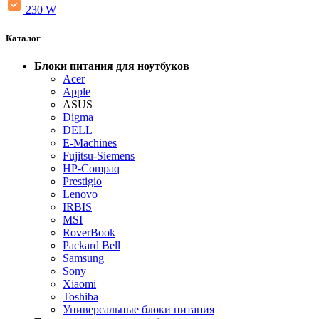
230 W
Каталог
Блоки питания для ноутбуков
Acer
Apple
ASUS
Digma
DELL
E-Machines
Fujitsu-Siemens
HP-Compaq
Prestigio
Lenovo
IRBIS
MSI
RoverBook
Packard Bell
Samsung
Sony
Xiaomi
Toshiba
Универсальные блоки питания