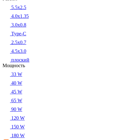
5.5x2.5
4.0x1.35
3.0x0.8
Type-C
2.5x0.7
4.5x3.0
плоский
Мощность
33 W
40 W
45 W
65 W
90 W
120 W
150 W
180 W