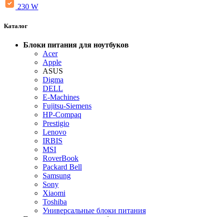
230 W
Каталог
Блоки питания для ноутбуков
Acer
Apple
ASUS
Digma
DELL
E-Machines
Fujitsu-Siemens
HP-Compaq
Prestigio
Lenovo
IRBIS
MSI
RoverBook
Packard Bell
Samsung
Sony
Xiaomi
Toshiba
Универсальные блоки питания