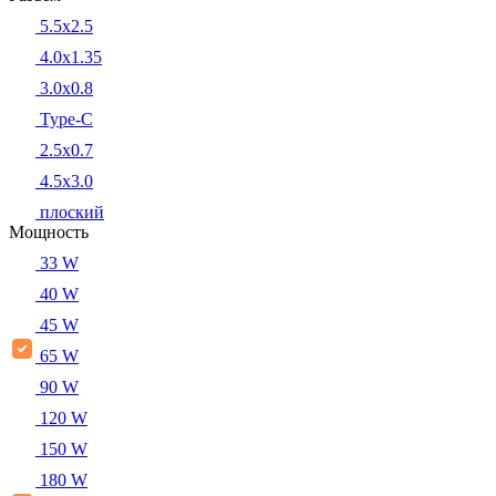
5.5x2.5
4.0x1.35
3.0x0.8
Type-C
2.5x0.7
4.5x3.0
плоский
Мощность
33 W
40 W
45 W
65 W
90 W
120 W
150 W
180 W