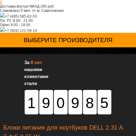
0
Доставка:
внутри МКАД 290 руб.
Самовывоз:
5 мин. от м. Савеловская
+7 (495) 585-62-53
Пн.-Пт.:
8.00 - 21.00
Офис:
9.00 - 18.00
+7 (903) 121-59-14
ВЫБЕРИТЕ ПРОИЗВОДИТЕЛЯ
За
8 лет
нашими
клиентами
стали
190985
Блоки питания для ноутбуков DELL 2.31 A