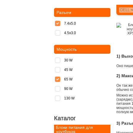
Разъем
7.4x5.0
4.5x3.0
Мощность
1) Вых
30 W
Оно пишет
45 W
2) Мак
65 W
Он так же
90 W
обычно со
Можно ис
130 W
(зарядке
питания 1
мощностью
полную м
Каталог
3) Разъ
Блоки питания для
ноутбуков