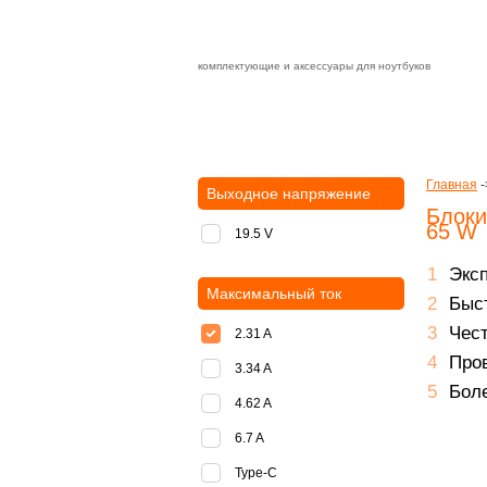
комплектующие и аксессуары для ноутбуков
Зарядные устройства с быстрой дост
доставка
оплата
Главная
-
Выходное напряжение
Блоки
65 W
19.5 V
Экс
Максимальный ток
Быст
Чест
2.31 A
Пров
3.34 A
Боле
4.62 A
6.7 A
Type-C