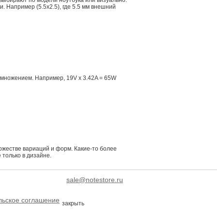
 выбирают по модели ноутбука или визуально.
 Например (5.5x2.5), где 5.5 мм внешний
множением. Например, 19V x 3.42A = 65W
жестве вариаций и форм. Какие-то более
 только в дизайне.
sale@notestore.ru
льское соглашение
закрыть