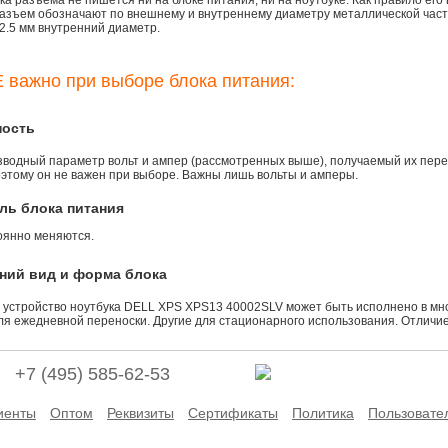
а разъема не пишется ни на блоке питания, ни на ноутбуке. Как правило его
азъем обозначают по внешнему и внутреннему диаметру металлической части.
2.5 мм внутренний диаметр.
 важно при выборе блока питания:
ность
зводный параметр вольт и ампер (рассмотренных выше), получаемый их пере
оэтому он не важен при выборе. Важны лишь вольты и амперы.
ль блока питания
оянно меняются.
ний вид и форма блока
 устройство ноутбука DELL XPS XPS13 40002SLV может быть исполнено в мно
ля ежедневной переноски. Другие для стационарного использования. Отличие
+7 (495) 585-62-53
иенты
Оптом
Реквизиты
Сертификаты
Политика
Пользовате