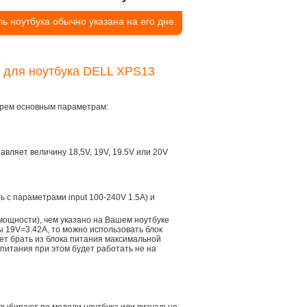
ь ноутбука обычно указана на его дне.
я для ноутбука DELL XPS13
трем основным параметрам:
тавляет величину 18,5V, 19V, 19.5V или 20V
ть с параметрами input 100-240V 1.5A) и
мощности), чем указано на Вашем ноутбуке
ы 19V=3.42A, то можно использовать блок
дет брать из блока питания максимальной
 питания при этом будет работать не на