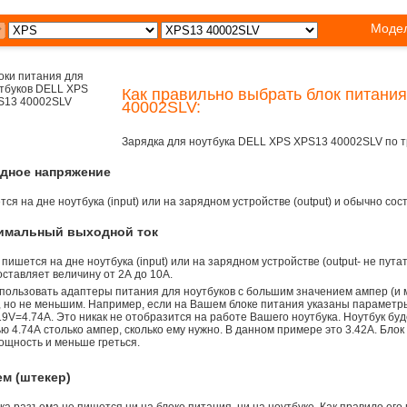
Модел
Как правильно выбрать блок питани
40002SLV:
Зарядка для ноутбука DELL XPS XPS13 40002SLV по 
одное напряжение
ся на дне ноутбука (input) или на зарядном устройстве (output) и обычно сос
симальный выходной ток
 пишется на дне ноутбука (input) или на зарядном устройстве (output- не пута
ставляет величину от 2А до 10A.
пользовать адаптеры питания для ноутбуков с большим значением ампер (и 
), но не меньшим. Например, если на Вашем блоке питания указаны параметр
9V=4.74A. Это никак не отобразится на работе Вашего ноутбука. Ноутбук бу
 4.74А столько ампер, сколько ему нужно. В данном примере это 3.42А. Блок
ощность и меньше греться.
ем (штекер)