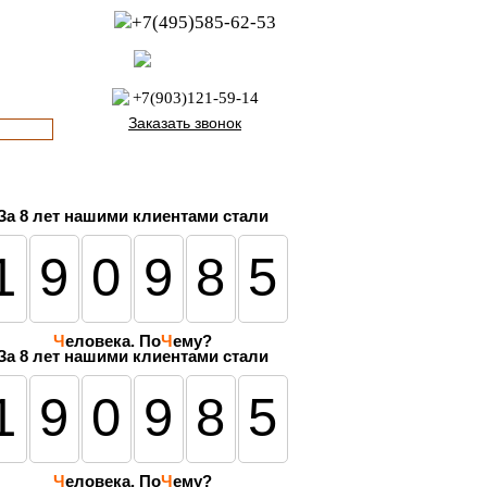
+7(495)585-62-53
пн-пт с 8:00 до 21:00
офис с 9:00 до 17:00
+7(903)121-59-14
Заказать звонок
За
8 лет
нашими клиентами стали
190985
Ч
еловека. По
Ч
ему?
За 8 лет нашими клиентами стали
190985
Ч
еловека. По
Ч
ему?