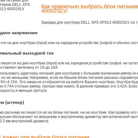
Как правильно выбрать блок питани
40002SLV:
Зарядка для ноутбука DELL XPS XPS13 40002SLV по 
одное напряжение
ся на дне ноутбука (input) или на зарядном устройстве (output) и обычно сос
симальный выходной ток
 пишется на дне ноутбука (input) или на зарядном устройстве (output- не пута
ставляет величину от 2А до 10A.
пользовать адаптеры питания для ноутбуков с большим значением ампер (и 
), но не меньшим. Например, если на Вашем блоке питания указаны параметр
9V=4.74A. Это никак не отобразится на работе Вашего ноутбука. Ноутбук бу
 4.74А столько ампер, сколько ему нужно. В данном примере это 3.42А. Блок
ощность и меньше греться.
ем (штекер)
а разъема не пишется ни на блоке питания, ни на ноутбуке. Как правило его
азъем обозначают по внешнему и внутреннему диаметру металлической части.
2.5 мм внутренний диаметр.
 важно при выборе блока питания: