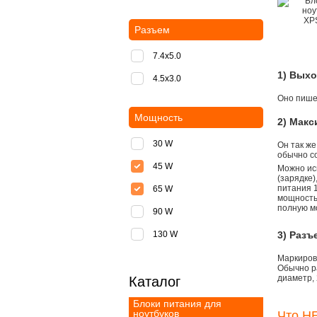
Разъем
7.4x5.0
1) Вых
4.5x3.0
Оно пишет
Мощность
2) Мак
30 W
Он так же
обычно со
45 W
Можно ис
(зарядке
питания 1
65 W
мощностью
полную м
90 W
130 W
3) Разъ
Маркировк
Обычно р
диаметр, 
Каталог
Блоки питания для
ноутбуков
Что НЕ