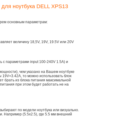
я для ноутбука DELL XPS13
трем основным параметрам:
тавляет величину 18,5V, 19V, 19.5V или 20V
ть с параметрами input 100-240V 1.5A) и
мощности), чем указано на Вашем ноутбуке
ы 19V=3.42A, то можно использовать блок
дет брать из блока питания максимальной
 питания при этом будет работать не на
 выбирают по модели ноутбука или визуально.
 Например (5.5x2.5), где 5.5 мм внешний