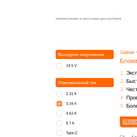
комплектующие и аксессуары для ноутбуков
Зарядные устройства с быстрой дост
доставка
оплата
Главная
-
Выходное напряжение
Блоки
19.5 V
Экс
Быст
Максимальный ток
Чест
2.31 A
Пров
3.34 A
Боле
4.62 A
6.7 A
Type-C