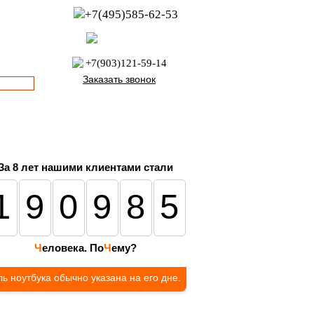
+7(495)585-62-53
пн-пт с 8:00 до 21:00
офис с 9:00 до 17:00
+7(903)121-59-14
Заказать звонок
За 8 лет нашими клиентами стали
190985
Ч
еловека. По
Ч
ему?
ь ноутбука обычно указана на его дне.