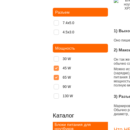
Разъем
7.4x5.0
1) Вых
4.5x3.0
Оно пишет
Мощность
2) Мак
30 W
Он так же
обычно со
45 W
Можно ис
(зарядке
питания 1
65 W
мощностью
полную м
90 W
130 W
3) Разъ
Маркировк
Обычно р
диаметр, 
Каталог
Блоки питания для
ноутбуков
Что НЕ