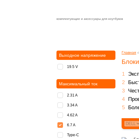
комплектующие и аксессуары для ноутбуков
Зарядные устройства с быстрой дост
доставка
оплата
Главная
-
Выходное напряжение
Блоки
19.5 V
Экс
Быст
Максимальный ток
Чест
2.31 A
Пров
3.34 A
Боле
4.62 A
6.7 A
Type-C