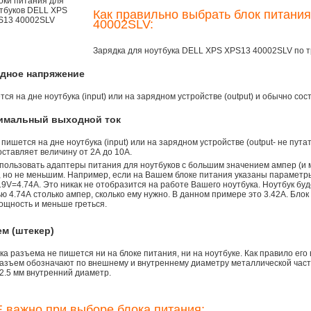
Как правильно выбрать блок питани
40002SLV:
Зарядка для ноутбука DELL XPS XPS13 40002SLV по 
одное напряжение
ся на дне ноутбука (input) или на зарядном устройстве (output) и обычно сос
симальный выходной ток
 пишется на дне ноутбука (input) или на зарядном устройстве (output- не пута
ставляет величину от 2А до 10A.
пользовать адаптеры питания для ноутбуков с большим значением ампер (и 
), но не меньшим. Например, если на Вашем блоке питания указаны параметр
9V=4.74A. Это никак не отобразится на работе Вашего ноутбука. Ноутбук бу
 4.74А столько ампер, сколько ему нужно. В данном примере это 3.42А. Блок
ощность и меньше греться.
ем (штекер)
а разъема не пишется ни на блоке питания, ни на ноутбуке. Как правило его
азъем обозначают по внешнему и внутреннему диаметру металлической части.
2.5 мм внутренний диаметр.
 важно при выборе блока питания: