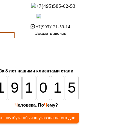
+7(495)585-62-53
пн-пт с 8:00 до 21:00
офис с 9:00 до 17:00
+7(903)121-59-14
Заказать звонок
За 8 лет нашими клиентами стали
191015
Ч
еловека. По
Ч
ему?
ь ноутбука обычно указана на его дне.