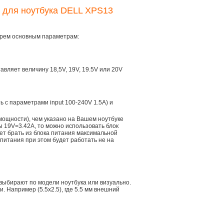
я для ноутбука DELL XPS13
трем основным параметрам:
тавляет величину 18,5V, 19V, 19.5V или 20V
ть с параметрами input 100-240V 1.5A) и
мощности), чем указано на Вашем ноутбуке
ы 19V=3.42A, то можно использовать блок
дет брать из блока питания максимальной
 питания при этом будет работать не на
 выбирают по модели ноутбука или визуально.
 Например (5.5x2.5), где 5.5 мм внешний