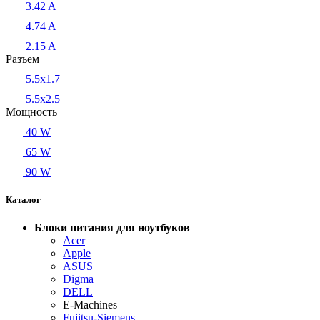
3.42 A
4.74 A
2.15 A
Разъем
5.5x1.7
5.5x2.5
Мощность
40 W
65 W
90 W
Каталог
Блоки питания для ноутбуков
Acer
Apple
ASUS
Digma
DELL
E-Machines
Fujitsu-Siemens