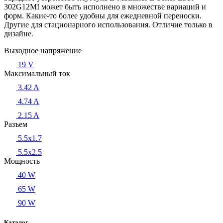
302G12MI может быть исполнено в множестве вариаций и
форм. Какие-то более удобны для ежедневной переноски.
Другие для стационарного использования. Отличие только в
дизайне.
Выходное напряжение
19 V
Максимальный ток
3.42 A
4.74 A
2.15 A
Разъем
5.5x1.7
5.5x2.5
Мощность
40 W
65 W
90 W
Каталог