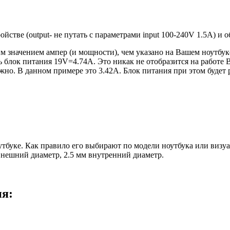
ройстве (output- не путать с параметрами input 100-240V 1.5A) и
 значением ампер (и мощности), чем указано на Вашем ноутбуке
блок питания 19V=4.74A. Это никак не отобразится на работе В
но. В данном примере это 3.42А. Блок питания при этом будет 
оутбуке. Как правило его выбирают по модели ноутбука или виз
 внешний диаметр, 2.5 мм внутренний диаметр.
ия: