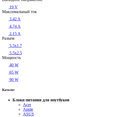
19 V
Максимальный ток
3.42 A
4.74 A
2.15 A
Разъем
5.5x1.7
5.5x2.5
Мощность
40 W
65 W
90 W
Каталог
Блоки питания для ноутбуков
Acer
Apple
ASUS