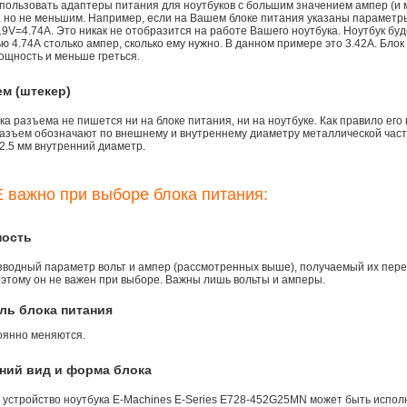
пользовать адаптеры питания для ноутбуков с большим значением ампер (и 
), но не меньшим. Например, если на Вашем блоке питания указаны параметр
9V=4.74A. Это никак не отобразится на работе Вашего ноутбука. Ноутбук бу
 4.74А столько ампер, сколько ему нужно. В данном примере это 3.42А. Блок
ощность и меньше греться.
ем (штекер)
а разъема не пишется ни на блоке питания, ни на ноутбуке. Как правило его
азъем обозначают по внешнему и внутреннему диаметру металлической части.
2.5 мм внутренний диаметр.
 важно при выборе блока питания:
ность
зводный параметр вольт и ампер (рассмотренных выше), получаемый их пере
оэтому он не важен при выборе. Важны лишь вольты и амперы.
ль блока питания
оянно меняются.
ний вид и форма блока
 устройство ноутбука E-Machines E-Series E728-452G25MN может быть исполн