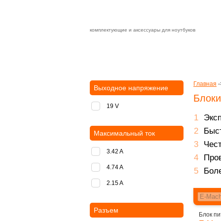
комплектующие и аксессуары для ноутбуков
Зарядные устройства с быстрой дост
доставка
оплата
Главная
-
Выходное напряжение
Блоки
19 V
Экс
Быст
Максимальный ток
Чест
3.42 A
Пров
4.74 A
Боле
2.15 A
Разъем
Блок пи