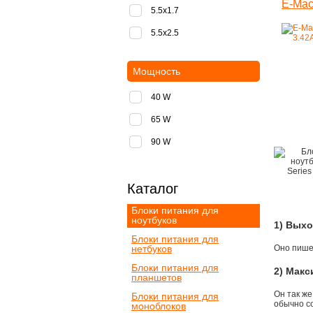
E-Mac
5.5x1.7
5.5x2.5
Мощность
40 W
65 W
90 W
Каталог
Блоки питания для
ноутбуков
1) Вых
Блоки питания для
нетбуков
Оно пишет
Блоки питания для
2) Мак
планшетов
Он так же
Блоки питания для
обычно со
моноблоков