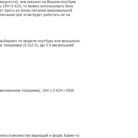
мощности), чем указано на Вашем ноутбуке
ы 19V=3.42A, то можно использовать блок
дет брать из блока питания максимальной
 питания при этом будет работать не на
 выбирают по модели ноутбука или визуально.
 Например (5.5x2.5), где 5.5 мм внешний
множением. Например, 19V x 3.42A = 65W
ено в множестве вариаций и форм. Какие-то