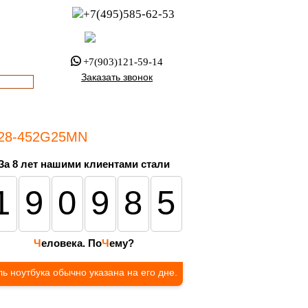
+7(495)585-62-53
пн-пт с 8:00 до 21:00
офис с 9:00 до 17:00
+7(903)121-59-14
Заказать звонок
E728-452G25MN
За 8 лет нашими клиентами стали
190985
Ч
еловека. По
Ч
ему?
ь ноутбука обычно указана на его дне.