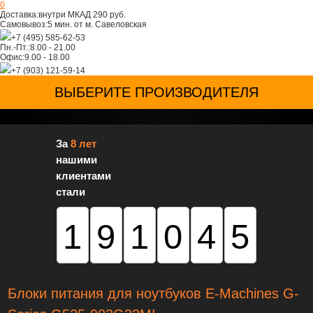
0
Доставка:
внутри МКАД 290 руб.
Самовывоз:
5 мин. от м. Савеловская
+7 (495) 585-62-53
Пн.-Пт.:
8.00 - 21.00
Офис:
9.00 - 18.00
+7 (903) 121-59-14
ВЫБЕРИТЕ ПРОИЗВОДИТЕЛЯ
За
8 лет
нашими
клиентами
стали
191045
Блоки питания для ноутбуков E-Machines G-