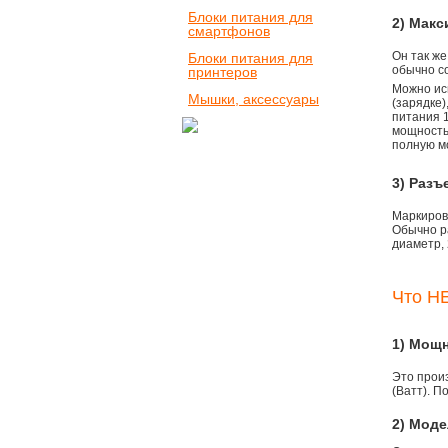
Блоки питания для
2) Мак
смартфонов
Он так же
Блоки питания для
обычно со
принтеров
Можно ис
Мышки, аксессуары
(зарядке
питания 1
мощностью
полную м
3) Разъ
Маркировк
Обычно р
диаметр, 
Что НЕ
1) Мощ
Это прои
(Ватт). П
2) Моде