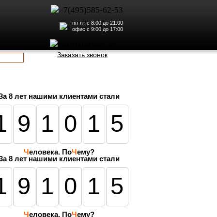
+7(495)585-62-53
пн-пт с 8:00 до 21:00
офис с 9:00 до 17:00
+7(903)121-59-14
Заказать звонок
За
8 лет
нашими клиентами стали
191015
Ч
еловека. По
Ч
ему?
За 8 лет нашими клиентами стали
191015
Ч
еловека. По
Ч
ему?