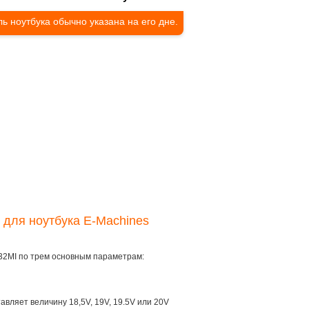
ь ноутбука обычно указана на его дне.
 для ноутбука E-Machines
G32MI по трем основным параметрам:
тавляет величину 18,5V, 19V, 19.5V или 20V