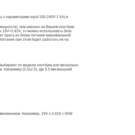
ть с параметрами input 100-240V 1.5A) и
мощности), чем указано на Вашем ноутбуке
ы 19V=3.42A, то можно использовать блок
дет брать из блока питания максимальной
 питания при этом будет работать не на
 выбирают по модели ноутбука или визуально.
 Например (5.5x2.5), где 5.5 мм внешний
множением. Например, 19V x 3.42A = 65W