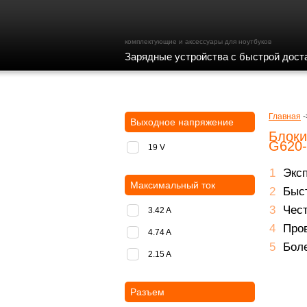
комплектующие и аксессуары для ноутбуков
Зарядные устройства с быстрой дост
доставка
оплата
Главная
-
Выходное напряжение
Блоки
G620
19 V
Экс
Максимальный ток
Быст
Чест
3.42 A
Пров
4.74 A
Боле
2.15 A
Разъем