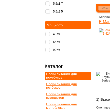
5.5x1.7
5.5x2.5
Блок пи
E-Mac
Мощность
40 W
65 W
90 W
Каталог
Блоки питания для
ноутбуков
Блоки питания для
нетбуков
Блоки питания для
планшетов
1) Вых
Блоки питания для
моноблоков
Оно пишет