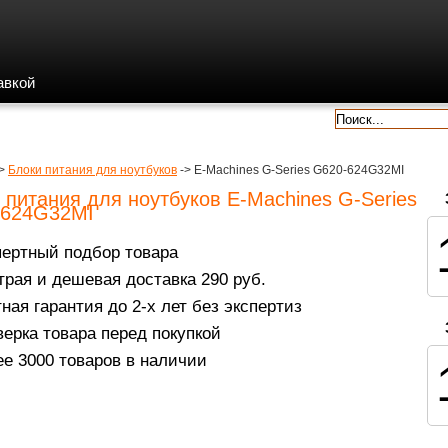
авкой
гарантии
контакты
отзывы
>
Блоки питания для ноутбуков
-> E-Machines G-Series G620-624G32MI
 питания для ноутбуков E-Machines G-Series
-624G32MI
пертный подбор товара
рая и дешевая доставка 290 руб.
ная гарантия до 2-х лет без экспертиз
ерка товара перед покупкой
е 3000 товаров в наличии