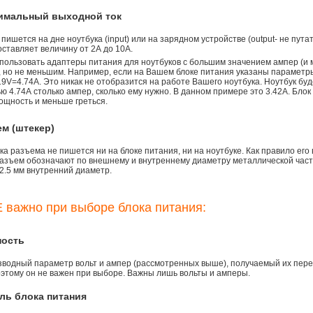
симальный выходной ток
 пишется на дне ноутбука (input) или на зарядном устройстве (output- не пута
ставляет величину от 2А до 10A.
пользовать адаптеры питания для ноутбуков с большим значением ампер (и 
), но не меньшим. Например, если на Вашем блоке питания указаны параметр
9V=4.74A. Это никак не отобразится на работе Вашего ноутбука. Ноутбук бу
 4.74А столько ампер, сколько ему нужно. В данном примере это 3.42А. Блок
ощность и меньше греться.
ем (штекер)
а разъема не пишется ни на блоке питания, ни на ноутбуке. Как правило его
азъем обозначают по внешнему и внутреннему диаметру металлической части.
2.5 мм внутренний диаметр.
 важно при выборе блока питания:
ность
зводный параметр вольт и ампер (рассмотренных выше), получаемый их пере
оэтому он не важен при выборе. Важны лишь вольты и амперы.
ль блока питания