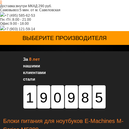
0
Доставка:
внутри МКАД 290 руб.
Самовывоз:
5 мин. от м. Савеловская
+7 (495) 585-62-53
Пн.-Пт.:
8.00 - 21.00
Офис:
9.00 - 18.00
+7 (903) 121-59-14
ВЫБЕРИТЕ ПРОИЗВОДИТЕЛЯ
За
8 лет
нашими
клиентами
стали
190985
Блоки питания для ноутбуков E-Machines M-