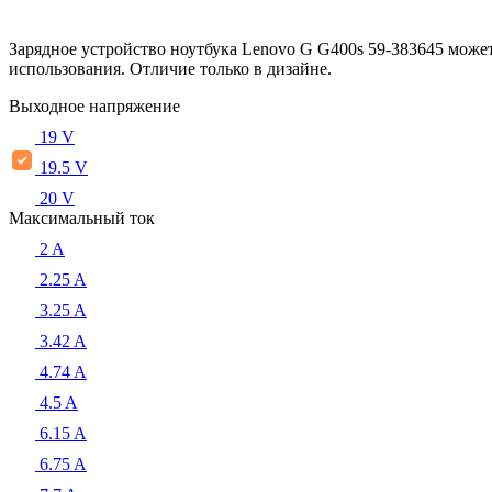
Зарядное устройство ноутбука Lenovo G G400s 59-383645 може
использования. Отличие только в дизайне.
Выходное напряжение
19 V
19.5 V
20 V
Максимальный ток
2 A
2.25 A
3.25 A
3.42 A
4.74 A
4.5 A
6.15 A
6.75 A