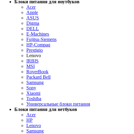
Блоки питания для ноутбуков
Acer
Apple
ASUS
Digma
DELL
E-Machines
Fujitsu-Siemens
HP-Compaq
Prestigio
Lenovo
IRBIS
MSI
RoverBook
Packard Bell
Samsung
Sony
Xiaomi
Toshiba
Универсальные блоки питания
Блоки питания для нетбуков
Acer
HP
Lenovo
Samsung