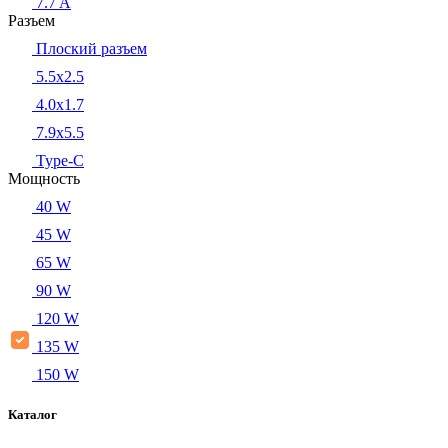
7.7 A
Разъем
Плоский разъем
5.5x2.5
4.0x1.7
7.9x5.5
Type-C
Мощность
40 W
45 W
65 W
90 W
120 W
135 W
150 W
Каталог