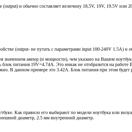
е (output) и обычно составляет величину 18,5V, 19V, 19.5V или 
ройстве (output- не путать с параметрами input 100-240V 1.5A) и
 значением ампер (и мощности), чем указано на Вашем ноутбуке
блок питания 19V=4.74A. Это никак не отобразится на работе В
но. В данном примере это 3.42А. Блок питания при этом будет 
оутбуке. Как правило его выбирают по модели ноутбука или виз
 внешний диаметр, 2.5 мм внутренний диаметр.