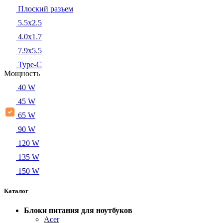
Плоский разъем
5.5x2.5
4.0x1.7
7.9x5.5
Type-C
Мощность
40 W
45 W
65 W
90 W
120 W
135 W
150 W
Каталог
Блоки питания для ноутбуков
Acer