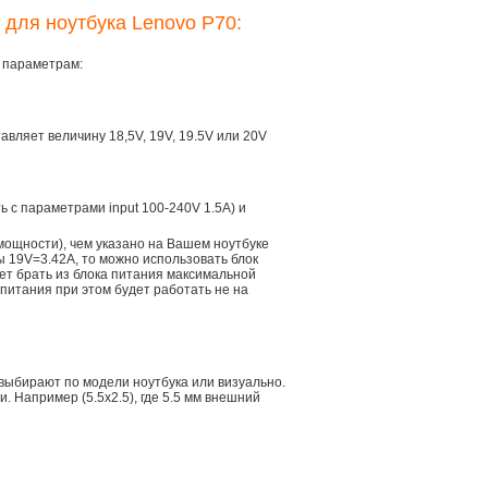
 для ноутбука Lenovo P70:
м параметрам:
тавляет величину 18,5V, 19V, 19.5V или 20V
ть с параметрами input 100-240V 1.5A) и
мощности), чем указано на Вашем ноутбуке
ы 19V=3.42A, то можно использовать блок
дет брать из блока питания максимальной
 питания при этом будет работать не на
 выбирают по модели ноутбука или визуально.
 Например (5.5x2.5), где 5.5 мм внешний