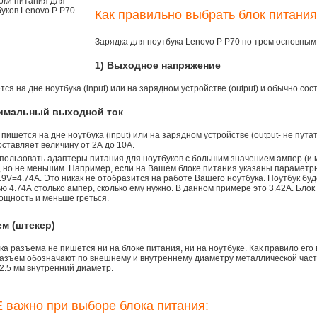
Как правильно выбрать блок питания
Зарядка для ноутбука Lenovo P P70 по трем основны
1) Выходное напряжение
ся на дне ноутбука (input) или на зарядном устройстве (output) и обычно сос
симальный выходной ток
 пишется на дне ноутбука (input) или на зарядном устройстве (output- не пута
ставляет величину от 2А до 10A.
пользовать адаптеры питания для ноутбуков с большим значением ампер (и 
), но не меньшим. Например, если на Вашем блоке питания указаны параметр
9V=4.74A. Это никак не отобразится на работе Вашего ноутбука. Ноутбук бу
 4.74А столько ампер, сколько ему нужно. В данном примере это 3.42А. Блок
ощность и меньше греться.
ем (штекер)
а разъема не пишется ни на блоке питания, ни на ноутбуке. Как правило его
азъем обозначают по внешнему и внутреннему диаметру металлической части.
2.5 мм внутренний диаметр.
 важно при выборе блока питания: