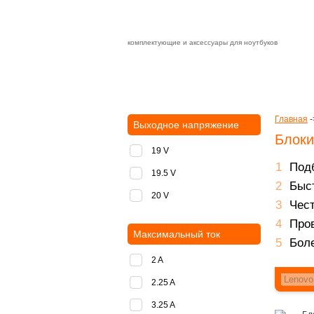
комплектующие и аксессуары для ноутбуков
Зарядные устройства с быстрой дост
доставка
оплата
Главная
-
Выходное напряжение
Блоки
19 V
Подб
19.5 V
Быст
20 V
Чест
Пров
Максимальный ток
Боле
2 A
2.25 A
3.25 A