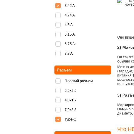
3.42 A
4.74 A
4.5 A
6.15 A
Оно пишет
6.75 A
2) Мак
7.7 A
Он так же
обычно со
Можно ис
Разъем
(зарядке
питания 1
мощностью
Плоский разъем
полную м
5.5x2.5
3) Разъ
4.0x1.7
Маркировк
Обычно р
7.9x5.5
диаметр, 
Type-C
Что НЕ