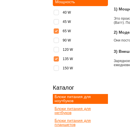
Мощность
1) Мощ
40 W
Это прои
45 W
(Ватт). П
65 W
2) Моде
90 W
Они пост
120 W
3) Внеш
135 W
Зарядное
ежедневно
150 W
Каталог
Блоки питания для
ноутбуков
Блоки питания для
нетбуков
Блоки питания для
планшетов