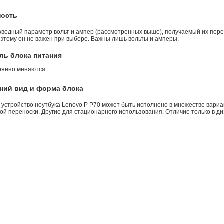
ность
зводный параметр вольт и ампер (рассмотренных выше), получаемый их пере
оэтому он не важен при выборе. Важны лишь вольты и амперы.
ль блока питания
оянно меняются.
ний вид и форма блока
 устройство ноутбука Lenovo P P70 может быть исполнено в множестве вариа
й переноски. Другие для стационарного использования. Отличие только в ди