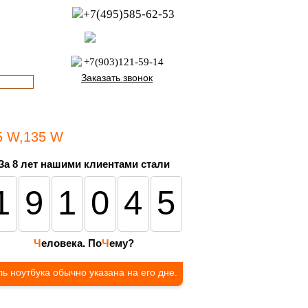
+7(495)585-62-53
пн-пт с 8:00 до 21:00
офис с 9:00 до 17:00
+7(903)121-59-14
Заказать звонок
65 W,135 W
За 8 лет нашими клиентами стали
191045
Ч
еловека. По
Ч
ему?
ь ноутбука обычно указана на его дне.