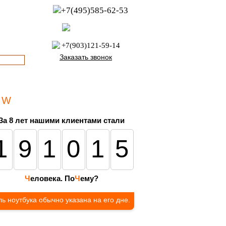
+7(495)585-62-53
пн-пт с 8:00 до 21:00
офис с 9:00 до 17:00
+7(903)121-59-14
Заказать звонок
5 W
За 8 лет нашими клиентами стали
191015
Ч
еловека. По
Ч
ему?
ь ноутбука обычно указана на его дне.