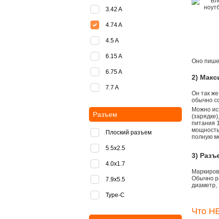
3.42 A
4.74 A
4.5 A
6.15 A
Оно пишет
6.75 A
2) Мак
7.7 A
Он так же
обычно со
Можно ис
Разъем
(зарядке
питания 1
мощностью
Плоский разъем
полную м
5.5x2.5
3) Разъ
4.0x1.7
Маркировк
Обычно р
7.9x5.5
диаметр, 
Type-C
Что НЕ