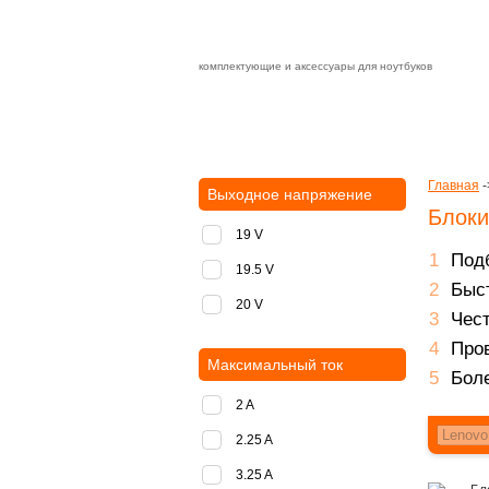
комплектующие и аксессуары для ноутбуков
Зарядные устройства с быстрой дост
доставка
оплата
Главная
-
Выходное напряжение
Блоки
19 V
Подб
19.5 V
Быст
20 V
Чест
Пров
Максимальный ток
Боле
2 A
2.25 A
3.25 A