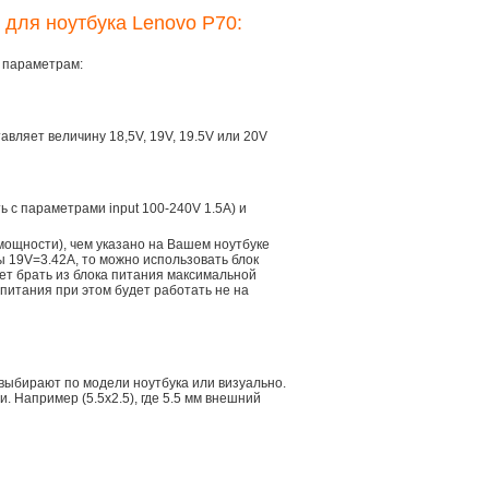
 для ноутбука Lenovo P70:
м параметрам:
тавляет величину 18,5V, 19V, 19.5V или 20V
ть с параметрами input 100-240V 1.5A) и
мощности), чем указано на Вашем ноутбуке
ы 19V=3.42A, то можно использовать блок
дет брать из блока питания максимальной
 питания при этом будет работать не на
 выбирают по модели ноутбука или визуально.
 Например (5.5x2.5), где 5.5 мм внешний