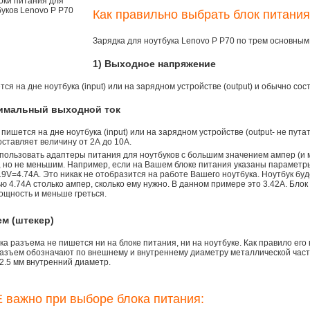
Как правильно выбрать блок питания
Зарядка для ноутбука Lenovo P P70 по трем основны
1) Выходное напряжение
ся на дне ноутбука (input) или на зарядном устройстве (output) и обычно сос
симальный выходной ток
 пишется на дне ноутбука (input) или на зарядном устройстве (output- не пута
ставляет величину от 2А до 10A.
пользовать адаптеры питания для ноутбуков с большим значением ампер (и 
), но не меньшим. Например, если на Вашем блоке питания указаны параметр
9V=4.74A. Это никак не отобразится на работе Вашего ноутбука. Ноутбук бу
 4.74А столько ампер, сколько ему нужно. В данном примере это 3.42А. Блок
ощность и меньше греться.
ем (штекер)
а разъема не пишется ни на блоке питания, ни на ноутбуке. Как правило его
азъем обозначают по внешнему и внутреннему диаметру металлической части.
2.5 мм внутренний диаметр.
 важно при выборе блока питания: