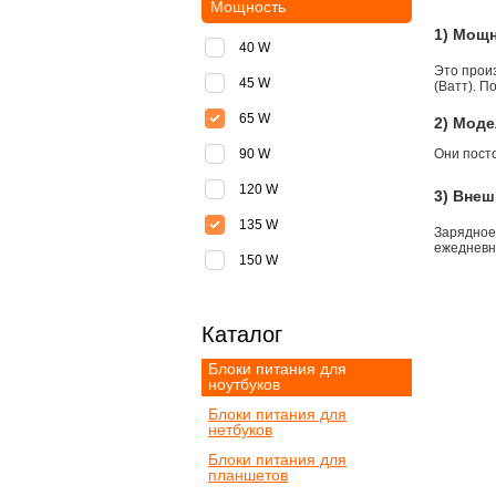
Мощность
1) Мощ
40 W
Это прои
45 W
(Ватт). П
65 W
2) Моде
90 W
Они пост
120 W
3) Внеш
135 W
Зарядное
ежедневно
150 W
Каталог
Блоки питания для
ноутбуков
Блоки питания для
нетбуков
Блоки питания для
планшетов