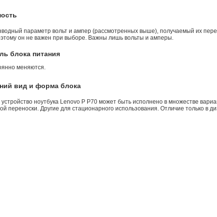
ность
зводный параметр вольт и ампер (рассмотренных выше), получаемый их пере
оэтому он не важен при выборе. Важны лишь вольты и амперы.
ль блока питания
оянно меняются.
ний вид и форма блока
 устройство ноутбука Lenovo P P70 может быть исполнено в множестве вариа
й переноски. Другие для стационарного использования. Отличие только в ди