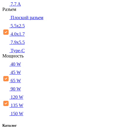
7.7 A
Разъем
Плоский разъем
5.5x2.5
4.0x1.7
7.9x5.5
Type-C
Мощность
40 W
45 W
65 W
90 W
120 W
135 W
150 W
Каталог