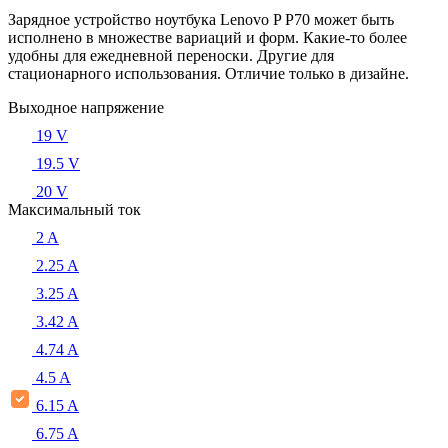
Зарядное устройство ноутбука Lenovo P P70 может быть
исполнено в множестве вариаций и форм. Какие-то более
удобны для ежедневной переноски. Другие для
стационарного использования. Отличие только в дизайне.
Выходное напряжение
19 V
19.5 V
20 V
Максимальный ток
2 A
2.25 A
3.25 A
3.42 A
4.74 A
4.5 A
6.15 A
6.75 A