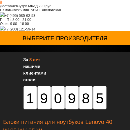
0
Доставка:
внутри МКАД 290 руб.
Самовывоз:
5 мин. от м. Савеловская
+7 (495) 585-62-53
Пн.-Пт.:
8.00 - 21.00
Офис:
9.00 - 18.00
+7 (903) 121-59-14
ВЫБЕРИТЕ ПРОИЗВОДИТЕЛЯ
За
8 лет
нашими
клиентами
стали
190985
Блоки питания для ноутбуков Lenovo 40