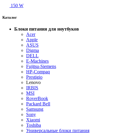
150 W
Каталог
Блоки питания для ноутбуков
Acer
Apple
ASUS
Digma
DELL
E-Machines
Fujitsu-Siemens
HP-Compaq
Prestigio
Lenovo
IRBIS
MSI
RoverBook
Packard Bell
Samsung
Sony
Xiaomi
Toshiba
Универсальные блоки питания