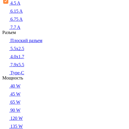
4.5 A
6.15 A
6.75 A
7.7 A
Разъем
Плоский разъем
5.5x2.5
4.0x1.7
7.9x5.5
Type-C
Мощность
40 W
45 W
65 W
90 W
120 W
135 W