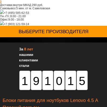
0
Доставка:
внутри МКАД 290 руб.
Самовывоз:
5 мин. от м. Савеловская
+7 (495) 585-62-53
Пн.-Пт.:
8.00 - 21.00
Офис:
9.00 - 18.00
+7 (903) 121-59-14
ВЫБЕРИТЕ ПРОИЗВОДИТЕЛЯ
За
8 лет
нашими
клиентами
стали
191015
Блоки питания для ноутбуков Lenovo 4.5 A