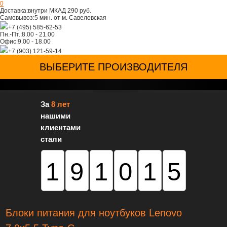
0
Доставка:
внутри МКАД 290 руб.
Самовывоз:
5 мин. от м. Савеловская
+7 (495) 585-62-53
Пн.-Пт.:
8.00 - 21.00
Офис:
9.00 - 18.00
+7 (903) 121-59-14
ВЫБЕРИТЕ ПРОИЗВОДИТЕЛЯ
За
8 лет
нашими
клиентами
стали
191015
Блоки питания для ноутбуков Lenovo