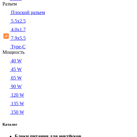
Разъем
Плоский разъем
5.5x2.5
4.0x1.7
7.9x5.5
Type-C
Мощность
40 W
45 W
65 W
90 W
120 W
135 W
150 W
Каталог
Блоки питания для ноутбуков