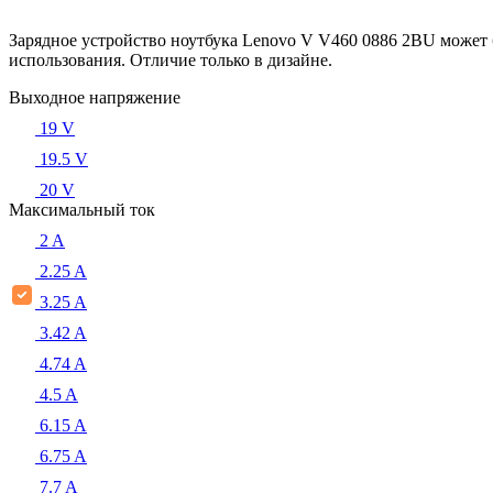
Зарядное устройство ноутбука Lenovo V V460 0886 2BU может 
использования. Отличие только в дизайне.
Выходное напряжение
19 V
19.5 V
20 V
Максимальный ток
2 A
2.25 A
3.25 A
3.42 A
4.74 A
4.5 A
6.15 A
6.75 A
7.7 A