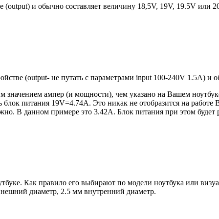
е (output) и обычно составляет величину 18,5V, 19V, 19.5V или 
ройстве (output- не путать с параметрами input 100-240V 1.5A) и
 значением ампер (и мощности), чем указано на Вашем ноутбуке
блок питания 19V=4.74A. Это никак не отобразится на работе В
но. В данном примере это 3.42А. Блок питания при этом будет 
оутбуке. Как правило его выбирают по модели ноутбука или виз
 внешний диаметр, 2.5 мм внутренний диаметр.