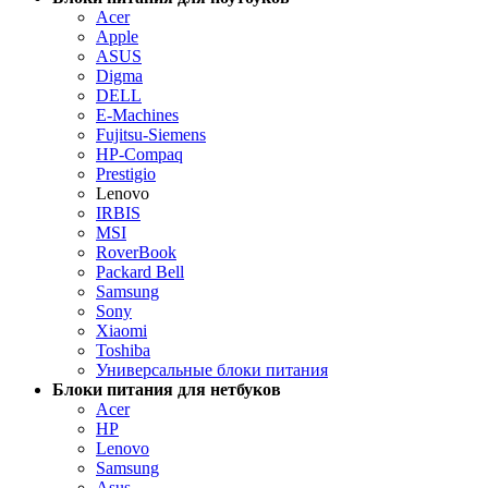
Acer
Apple
ASUS
Digma
DELL
E-Machines
Fujitsu-Siemens
HP-Compaq
Prestigio
Lenovo
IRBIS
MSI
RoverBook
Packard Bell
Samsung
Sony
Xiaomi
Toshiba
Универсальные блоки питания
Блоки питания для нетбуков
Acer
HP
Lenovo
Samsung
Asus